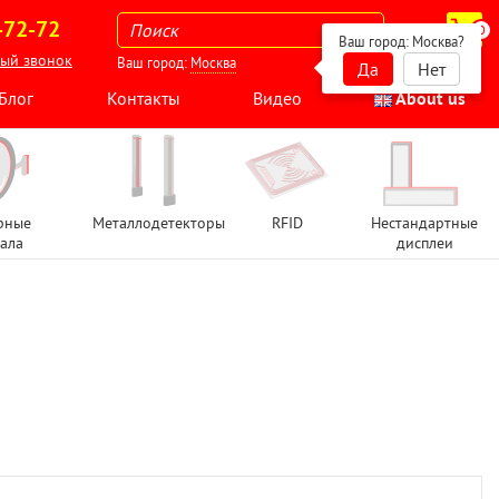
-72-72
0
Ваш город:
Москва
?
ный звонок
Ваш город:
Москва
Да
Нет
Блог
Контакты
Видео
About us
рные
Металлодетекторы
RFID
Нестандартные
ала
дисплеи