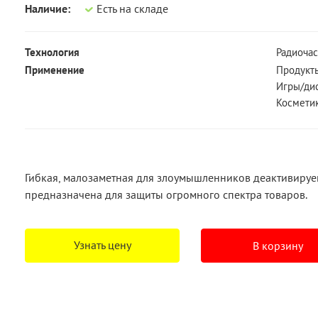
Наличие:
Есть на складе
Технология
Радиочас
Применение
Продукт
Игры/ди
Космети
Гибкая, малозаметная для злоумышленников деактивируе
предназначена для защиты огромного спектра товаров.
Узнать цену
В корзину