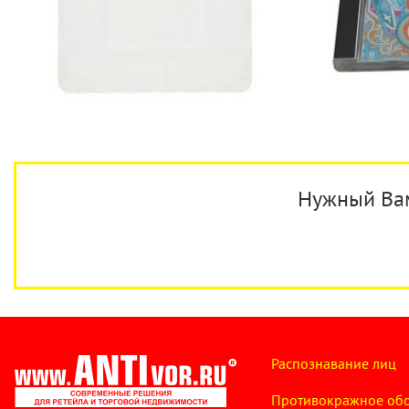
Нужный Вам 
Распознавание лиц
Противокражное об