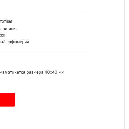
тотная
ы питания
ски
ка/парфюмерия
мая этикетка размера 40x40 мм