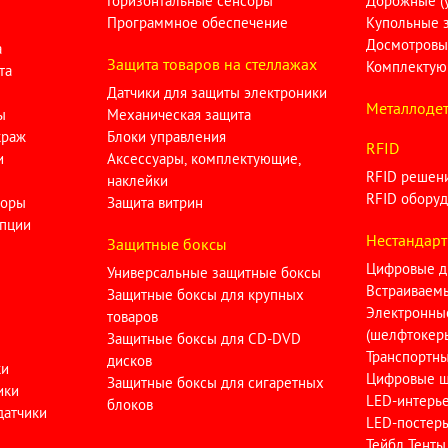
Горизонтальные сенсоры
Дорожные (у
Программное обеспечение
Купольные 
Досмотровы
а
Защита товаров на стеллажах
Комплектую
та
Датчики для защиты электроники
Металлодет
ы
Механическая защита
краж
Блоки управления
RFID
и
Аксессуары, комплектующие,
RFID решен
наклейки
RFID оборуд
торы
Защита витрин
опции
Нестандарт
Защитные боксы
Цифровые д
Универсальные защитные боксы
Встраиваем
Защитные боксы для крупных
Электронны
товаров
(шелфтокер
Защитные боксы для CD-DVD
Транспортн
дисков
ки
Цифровые ш
Защитные боксы для сигаретных
ики
LED-интерь
блоков
датчики
LED-постер
Тейбл Тенты