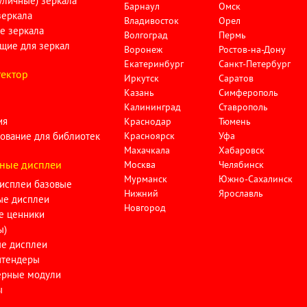
личные) зеркала
Барнаул
Омск
зеркала
Владивосток
Орел
е зеркала
Волгоград
Пермь
щие для зеркал
Воронеж
Ростов-на-Дону
Екатеринбург
Санкт-Петербург
ектор
Иркутск
Саратов
Казань
Симферополь
Калининград
Ставрополь
ия
Краснодар
Тюмень
ование для библиотек
Красноярск
Уфа
Махачкала
Хабаровск
ные дисплеи
Москва
Челябинск
Мурманск
Южно-Сахалинск
исплеи базовые
Нижний
Ярославль
ые дисплеи
Новгород
е ценники
ы)
ые дисплеи
тендеры
ерные модули
ы