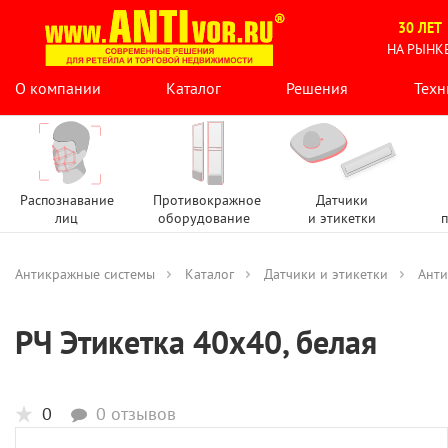
30 ЛЕТ
НА РЫНК
О компании
Каталог
Решения
Техн
Распознавание
Противокражное
Датчики
лиц
оборудование
и этикетки
п
Антикражные системы
Каталог
Датчики и этикетки
Анти
РЧ Этикетка 40х40, белая
0
0 отзывов