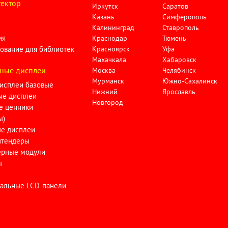
ектор
Иркутск
Саратов
Казань
Симферополь
Калининград
Ставрополь
ия
Краснодар
Тюмень
ование для библиотек
Красноярск
Уфа
Махачкала
Хабаровск
ные дисплеи
Москва
Челябинск
Мурманск
Южно-Сахалинск
исплеи базовые
Нижний
Ярославль
ые дисплеи
Новгород
е ценники
ы)
ые дисплеи
тендеры
ерные модули
ы
альные LCD-панели
и