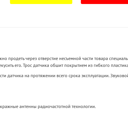
жно продеть через отверстие несъемной части товара специал
екусить его. Трос датчика обшит покрытием из гибкого пластик
и датчика на протяжении всего срока эксплуатации. Звуковой
окражные антенны радиочастотной технологии.