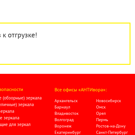
 к отгрузке!
зопасности
Все офисы «АНТИвора»:
 (обзорные) зеркала
Архангельск
Новосибирск
личные) зеркала
Барнаул
Омск
зеркала
Владивосток
Орел
е зеркала
Волгоград
Пермь
щие для зеркал
Воронеж
Ростов-на-Дону
Екатеринбург
Санкт-Петербург