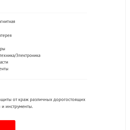
гнитная
нтерея
ары
техника/Электроника
асти
енты
защиты от краж различных дорогостоящих
ы и инструменты.