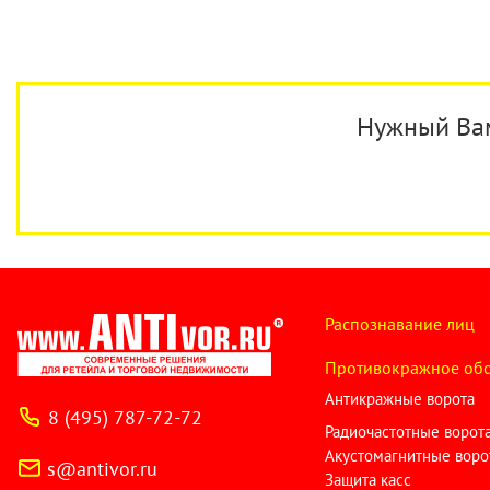
Нужный Вам 
Распознавание лиц
Противокражное об
Антикражные ворота
8 (495) 787-72-72
Радиочастотные ворот
Акустомагнитные воро
s@antivor.ru
Защита касс