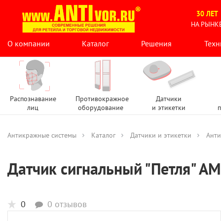
30 ЛЕТ
НА РЫНК
О компании
Каталог
Решения
Техн
Распознавание
Противокражное
Датчики
лиц
оборудование
и этикетки
п
Антикражные системы
Каталог
Датчики и этикетки
Анти
Датчик сигнальный "Петля" АМ
0
0 отзывов