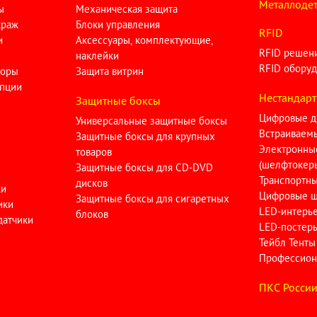
Металлодет
ы
Механическая защита
краж
Блоки управления
RFID
и
Аксессуары, комплектующие,
RFID решен
наклейки
RFID оборуд
торы
Защита витрин
опции
Нестандарт
Защитные боксы
Цифровые д
Универсальные защитные боксы
Встраиваем
Защитные боксы для крупных
Электронны
товаров
(шелфтокер
Защитные боксы для CD-DVD
Транспортн
дисков
ки
Цифровые ш
Защитные боксы для сигаретных
ики
LED-интерь
блоков
датчики
LED-постер
Тейбл Тенты
Профессион
ПКC Росси