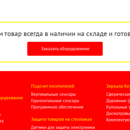
товар всегда в наличии на складе и готов
Заказать оборудование
Подсчет посетителей
Зеркала бе
Вертикальные сенсоры
Сферические
орудование
Горизонтальные сенсоры
Дорожные (у
Программное обеспечение
Купольные 
Досмотровы
а
Защита товаров на стеллажах
Комплектую
та
Датчики для защиты электроники