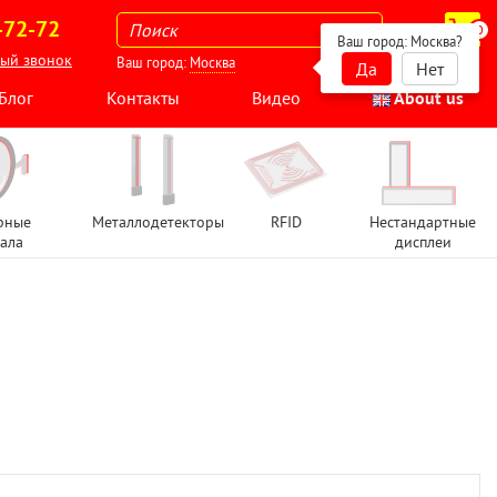
-72-72
0
Ваш город:
Москва
?
ный звонок
Ваш город:
Москва
Да
Нет
Блог
Контакты
Видео
About us
рные
Металлодетекторы
RFID
Нестандартные
ала
дисплеи