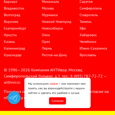
Барнаул
Махачкала
Саратов
Владивосток
Москва
Симферополь
Волгоград
Мурманск
Ставрополь
Воронеж
Нижний Новгород
Тюмень
Екатеринбург
Новосибирск
Уфа
Иркутск
Омск
Хабаровск
Казань
Орел
Челябинск
Калининград
Пермь
Южно-Сахалинск
Краснодар
Ростов-на-Дону
Ярославль
© 1996—2026 Компания АНТИвор. Москва,
Симферопольский бульвар, д.3, тел.: 8 (495) 787-72-72 —
antivor.ru
Мы используем
cookie
— они помогают нам
понять, как вы взаимодействуете с нашим
Политика обработки персональных данных
Согласие на
•
сайтом и сделать его удобнее и лучше.
обработку персональных данных
Cогласен