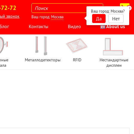
-72-72
0
Ваш город:
Москва
?
ный звонок
Ваш город:
Москва
Да
Нет
Блог
Контакты
Видео
About us
рные
Металлодетекторы
RFID
Нестандартные
ала
дисплеи