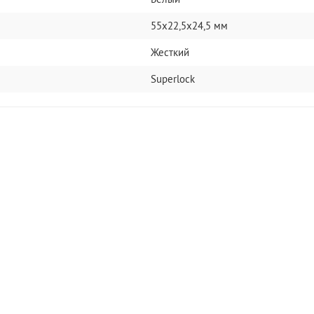
55х22,5х24,5 мм
Жесткий
Superlock