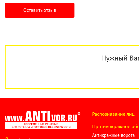
Оставить отзыв
Нужный Вам 
Распознавание лиц
Противокражное об
Антикражные ворота