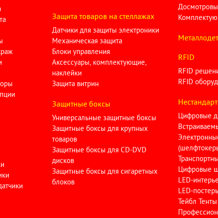
Досмотровы
а
Защита товаров на стеллажах
Комплектую
та
Датчики для защиты электроники
Металлодет
ы
Механическая защита
краж
Блоки управления
RFID
и
Аксессуары, комплектующие,
RFID решен
наклейки
RFID оборуд
торы
Защита витрин
опции
Нестандарт
Защитные боксы
Цифровые д
Универсальные защитные боксы
Встраиваем
Защитные боксы для крупных
Электронны
товаров
(шелфтокер
Защитные боксы для CD-DVD
Транспортн
дисков
ки
Цифровые ш
Защитные боксы для сигаретных
ики
LED-интерь
блоков
датчики
LED-постер
Тейбл Тенты
Профессион