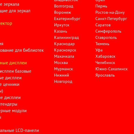
е зеркала
Волгоград
Пермь
щие для зеркал
Воронеж
Ростов-на-Дону
Екатеринбург
Санкт-Петербург
ектор
Иркутск
Саратов
Казань
Симферополь
Калининград
Ставрополь
ия
Краснодар
Тюмень
ование для библиотек
Красноярск
Уфа
Махачкала
Хабаровск
ные дисплеи
Москва
Челябинск
Мурманск
Южно-Сахалинск
исплеи базовые
Нижний
Ярославль
ые дисплеи
Новгород
е ценники
ы)
ые дисплеи
тендеры
ерные модули
ы
альные LCD-панели