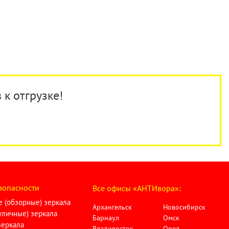
 к отгрузке!
зопасности
Все офисы «АНТИвора»:
 (обзорные) зеркала
Архангельск
Новосибирск
личные) зеркала
Барнаул
Омск
зеркала
Владивосток
Орел