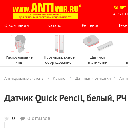
30 ЛЕТ
НА РЫНК
О компании
Каталог
Решения
Техн
Распознавание
Противокражное
Датчики
лиц
оборудование
и этикетки
п
Антикражные системы
Каталог
Датчики и этикетки
Анти
Датчик Quick Pencil, белый, РЧ
0
0 отзывов