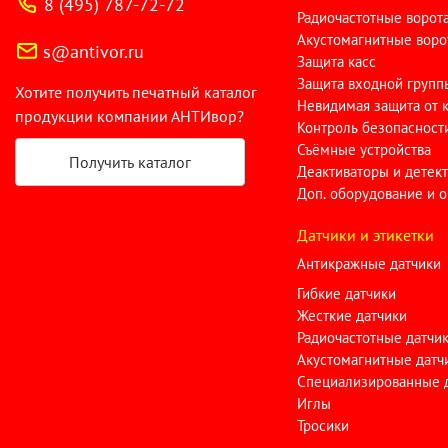
8 (495) 787-72-72
Радиочастотные ворот
Акустомагнитные воро
s@antivor.ru
Защита касс
Защита входной групп
Хотите получить печатный каталог
Невидимая защита от 
продукции компании АНТИвор?
Контроль безопасност
Съёмные устройства
Получить каталог
Деактиваторы и детек
Доп. оборудование и 
Датчики и этикетки
Антикражные датчики
Гибкие датчики
Жесткие датчики
Радиочастотные датчи
Акустомагнитные датч
Специализированные 
Иглы
Тросики