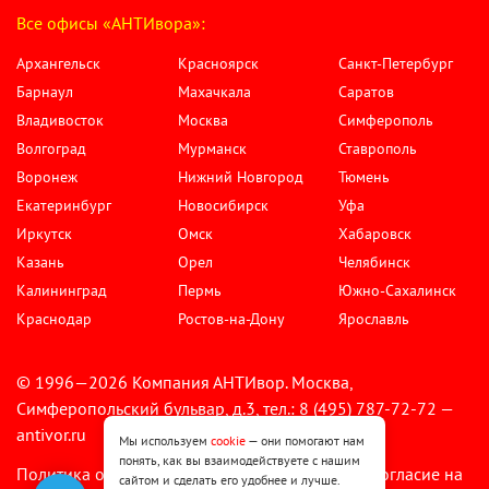
Все офисы «АНТИвора»:
Архангельск
Красноярск
Санкт-Петербург
Барнаул
Махачкала
Саратов
Владивосток
Москва
Симферополь
Волгоград
Мурманск
Ставрополь
Воронеж
Нижний Новгород
Тюмень
Екатеринбург
Новосибирск
Уфа
Иркутск
Омск
Хабаровск
Казань
Орел
Челябинск
Калининград
Пермь
Южно-Сахалинск
Краснодар
Ростов-на-Дону
Ярославль
© 1996—2026 Компания АНТИвор. Москва,
Симферопольский бульвар, д.3, тел.: 8 (495) 787-72-72 —
antivor.ru
Мы используем
cookie
— они помогают нам
понять, как вы взаимодействуете с нашим
Политика обработки персональных данных
Согласие на
•
сайтом и сделать его удобнее и лучше.