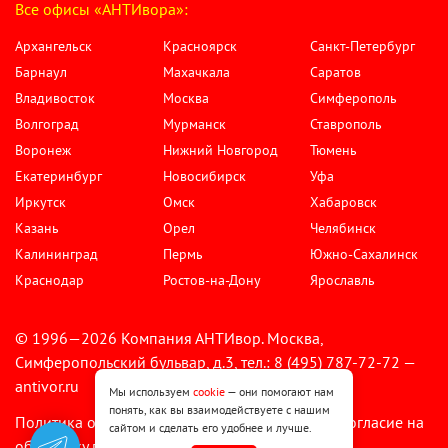
Все офисы «АНТИвора»:
Архангельск
Красноярск
Санкт-Петербург
Барнаул
Махачкала
Саратов
Владивосток
Москва
Симферополь
Волгоград
Мурманск
Ставрополь
Воронеж
Нижний Новгород
Тюмень
Екатеринбург
Новосибирск
Уфа
Иркутск
Омск
Хабаровск
Казань
Орел
Челябинск
Калининград
Пермь
Южно-Сахалинск
Краснодар
Ростов-на-Дону
Ярославль
© 1996—2026 Компания АНТИвор. Москва,
Симферопольский бульвар, д.3, тел.: 8 (495) 787-72-72 —
antivor.ru
Мы используем
cookie
— они помогают нам
понять, как вы взаимодействуете с нашим
Политика обработки персональных данных
Согласие на
•
сайтом и сделать его удобнее и лучше.
обработку персональных данных