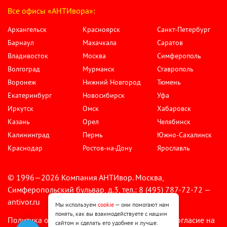
Все офисы «АНТИвора»:
Архангельск
Красноярск
Санкт-Петербург
Барнаул
Махачкала
Саратов
Владивосток
Москва
Симферополь
Волгоград
Мурманск
Ставрополь
Воронеж
Нижний Новгород
Тюмень
Екатеринбург
Новосибирск
Уфа
Иркутск
Омск
Хабаровск
Казань
Орел
Челябинск
Калининград
Пермь
Южно-Сахалинск
Краснодар
Ростов-на-Дону
Ярославль
© 1996—2026 Компания АНТИвор. Москва,
Симферопольский бульвар, д.3, тел.: 8 (495) 787-72-72 —
antivor.ru
Мы используем
cookie
— они помогают нам
понять, как вы взаимодействуете с нашим
Политика обработки персональных данных
Согласие на
•
сайтом и сделать его удобнее и лучше.