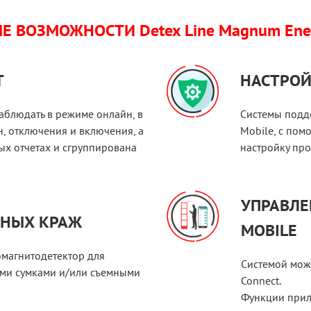
ВОЗМОЖНОСТИ Detex Line Magnum Ener
T
НАСТРО
блюдать в режиме онлайн, в
Системы подд
н, отключения и включения, а
Mobile, с по
ных отчетах и сгруппирована
настройку про
УПРАВЛЕ
ЬНЫХ КРАЖ
MOBILE
омагнитодетектор для
Системой мож
ми сумками и/или съемными
Connect.
Функции прил