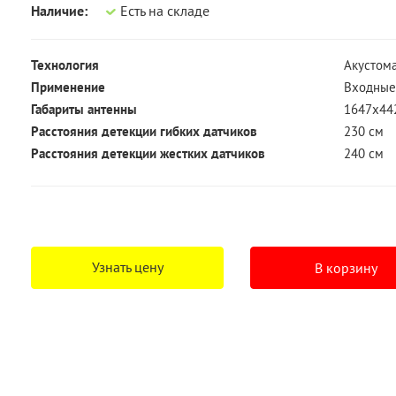
Наличие:
Есть на складе
Технология
Акустома
Применение
Входные
Габариты антенны
1647x44
Расстояния детекции гибких датчиков
230 см
Расстояния детекции жестких датчиков
240 см
Узнать цену
В корзину