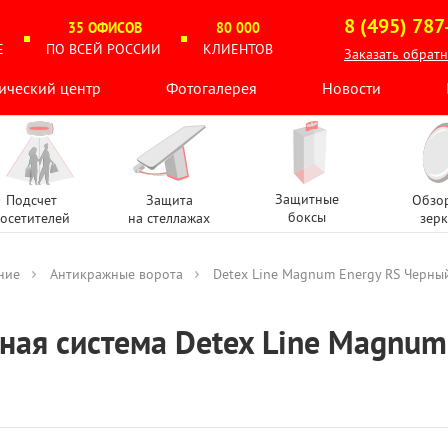
8 (495) 787
35 ОФИСОВ
80 000
Е
ПО ВСЕЙ РОССИИ
КЛИЕНТОВ
Заказать обрат
ический центр
Фотогалерея
Новости
Защитные
Подсчет
Защита
Обзо
боксы
осетителей
на стеллажах
зерк
ние
Антикражные ворота
Detex Line Magnum Energy RS Черны
ная система Detex Line Magnum