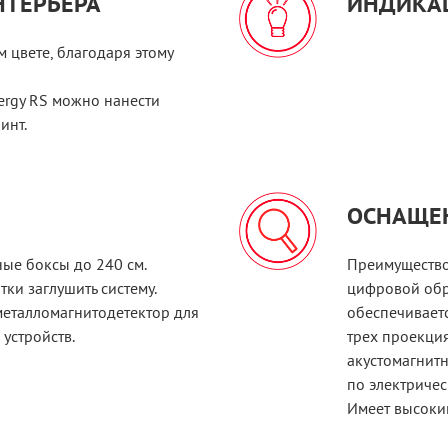
НТЕРЬЕРА
ИНДИКАЦ
 цвете, благодаря этому
rgy RS можно нанести
инт.
ОСНАЩЕ
ые боксы до 240 см.
Преимущество
ки заглушить систему.
цифровой обра
металломагнитодетектор для
обеспечиваетс
устройств.
трех проекция
акустомагнит
по электричес
Имеет высоки