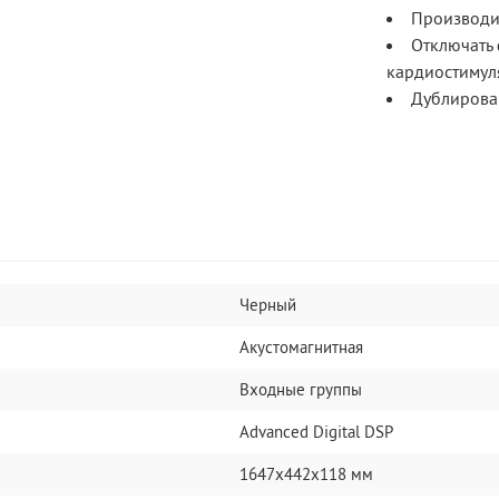
Производит
Отключать 
кардиостимул
Дублирован
Черный
Акустомагнитная
Входные группы
Advanced Digital DSP
1647x442x118 мм