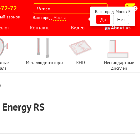
-72-72
0
Ваш город:
Москва
?
ный звонок
Ваш город:
Москва
Да
Нет
Блог
Контакты
Видео
About us
рные
Металлодетекторы
RFID
Нестандартные
ала
дисплеи
й
 Energy RS