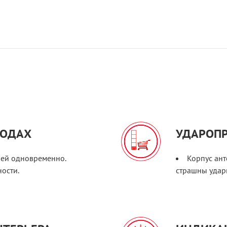
ХОДАХ
УДАРОП
лей одновременно.
Корпус ант
ости.
страшны удары