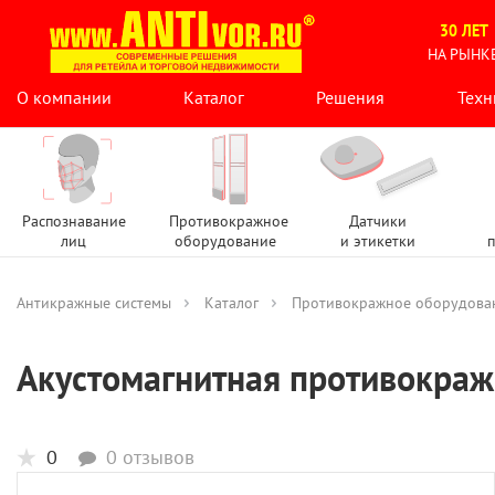
30 ЛЕТ
НА РЫНК
О компании
Каталог
Решения
Техн
Распознавание
Противокражное
Датчики
лиц
оборудование
и этикетки
п
Антикражные системы
Каталог
Противокражное оборудова
Акустомагнитная противокраж
0
0 отзывов