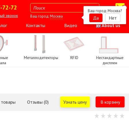
7-72-72
0
Ваш город:
Москва
?
ный звонок
Ваш город:
Москва
Да
Нет
Блог
Контакты
Видео
About us
рные
Металлодетекторы
RFID
Нестандартные
ала
дисплеи
 товары
Отзывы (0)
Узнать цену
В корзину