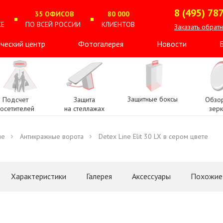
8 (495) 78
Т
35 ОФИСОВ
80 000
КЕ
ПО ВСЕЙ РОССИИ
КЛИЕНТОВ
Заказать обрат
ческий центр
Фотогалерея
Новости
Защитные боксы
Подсчет
Защита
Обзо
посетителей
на стеллажах
зерк
ие
Антикражные ворота
Detex Line Elit 30 LX в сером цвете
Характеристики
Галерея
Аксессуары
Похожие