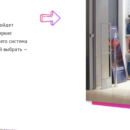
дойдет
яркие
сего система
й выбрать —