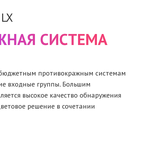
 LX
ЖНАЯ СИСТЕМА
 бюджетным
противокражным системам
ие
входные группы. Большим
ляется высокое качество обнаружения
цветовое
решение
в сочетании