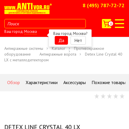
8 (495) 787-72-72
0
Ваш город:
Москва
Ваш город:
Москва
?
Да
Нет
Антикражные системы
Каталог
Противокражное
оборудование
Антикражные ворота
Detex Line Crystal 40
LX c металлодетектором
Обзор
Характеристики
Аксессуары
Похожие товары
DETEX LINE
CRYSTAL 40 LX