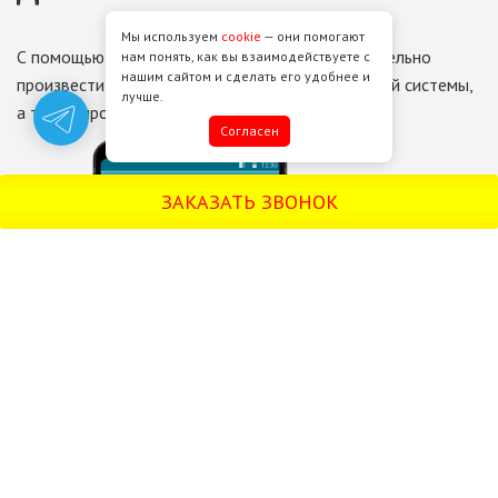
Мы используем
cookie
— они помогают
С помощью приложения,
вы сможете
самостоятельно
нам понять, как вы взаимодействуете с
нашим сайтом и сделать его удобнее и
произвести диагностику работы противокражной системы,
лучше.
а также
проверить корректность срабатываний.
Cогласен
ЗАКАЗАТЬ ЗВОНОК