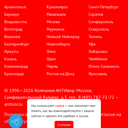
Архангельск
Красноярск
Санкт-Петербург
Барнаул
Махачкала
Саратов
Владивосток
Москва
Симферополь
Волгоград
Мурманск
Ставрополь
Воронеж
Нижний Новгород
Тюмень
Екатеринбург
Новосибирск
Уфа
Иркутск
Омск
Хабаровск
Казань
Орел
Челябинск
Калининград
Пермь
Южно-Сахалинск
Краснодар
Ростов-на-Дону
Ярославль
© 1996—2026 Компания АНТИвор. Москва,
Симферопольский бульвар, д.3, тел.: 8 (495) 787-72-72 —
antivor.ru
Мы используем
cookie
— они помогают нам
понять, как вы взаимодействуете с нашим
Политика обработки персональных данных
Согласие на
•
сайтом и сделать его удобнее и лучше.
обработку персональных данных
Cогласен