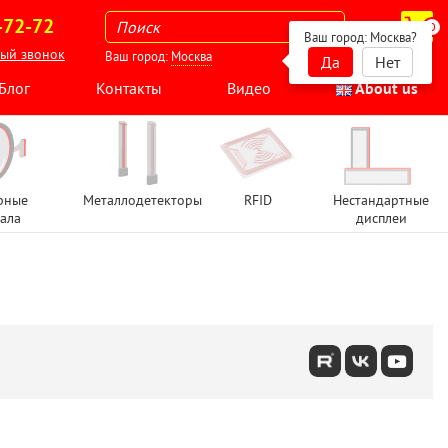
-72-72
0
Ваш город:
Москва
?
ный звонок
Ваш город:
Москва
Да
Нет
Блог
Контакты
Видео
About us
рные
Металлодетекторы
RFID
Нестандартные
ала
дисплеи