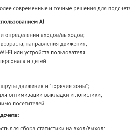
более современные и точные решения для подсчета
использованием
AI
ри определении входов/выходов;
 возраста, направления движения;
i-Fi или устройств пользователя.
персонала и детей
шруты движения и "горячие зоны";
для оптимизации выкладки и логистики;
имо посетителей.
дсчета:
ть для сбора статистики на вход/выход;