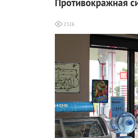
Противокражная си
2326