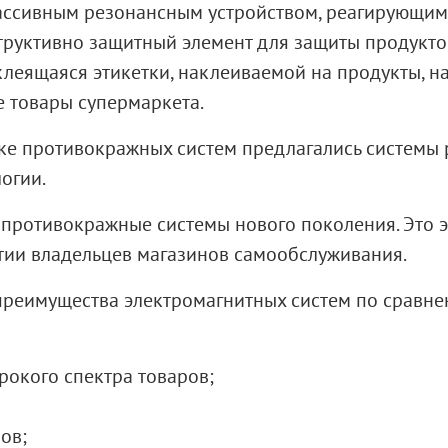
ассивным резонансным устройством, реагирующим
структивно защитный элемент для защиты продукто
леящаяся этикетки, наклеиваемой на продукты, нап
е товары супермаркета.
ке противокражных систем предлагались системы 
логии
.
 противокражные системы нового поколения. Это
тии владельцев магазинов самообслуживания.
 преимущества электромагнитных систем по сравн
рокого спектра товаров;
ров
;