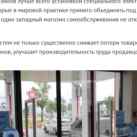
азинов лучше всего установкой специального эле
орые в мировой практике принято объединять под 
 ни один западный магазин самообслуживания не от
стем
не только существенно снижает потери товар
нов, улучшает производительность труда продавц