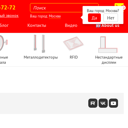
-72-72
0
Ваш город:
Москва
?
ный звонок
Ваш город:
Москва
Да
Нет
Блог
Контакты
Видео
About us
рные
Металлодетекторы
RFID
Нестандартные
ала
дисплеи