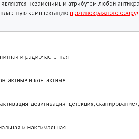
e являются незаменимым атрибутом любой антикр
тандартную комплектацию
противокражного обору
нитная и радиочастотная
онтактные и контактные
активация, деактивация+детекция, сканирование
альная и максимальная