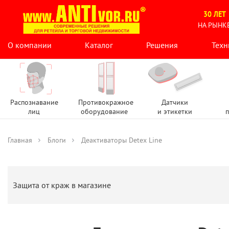
30 ЛЕТ
НА РЫНК
О компании
Каталог
Решения
Техн
Распознавание
Противокражное
Датчики
лиц
оборудование
и этикетки
п
Главная
Блоги
Деактиваторы Detex Line
Защита от краж в магазине