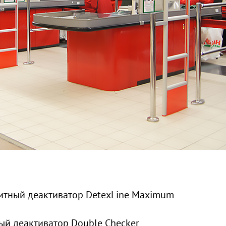
итный деактиватор DetexLine Maximum
ый деактиватор Double Checker