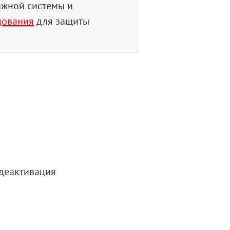
ажной системы и
дования
для защиты
+деактивация