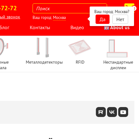
-72-72
0
Ваш город:
Москва
?
ный звонок
Ваш город:
Москва
Да
Нет
Блог
Контакты
Видео
About us
рные
Металлодетекторы
RFID
Нестандартные
ала
дисплеи