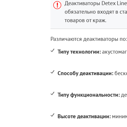
Деактиваторы Detex Lin
обязательно входят в с
товаров от краж.
Различаются деактиваторы по:
Типу технологии:
акустомаг
Способу деактивации:
беск
Типу функциональности:
де
Высоте деактивации:
миним