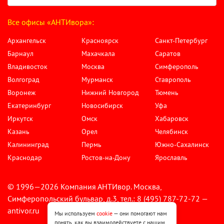
Все офисы «АНТИвора»:
Архангельск
Красноярск
Санкт-Петербург
Барнаул
Махачкала
Саратов
Владивосток
Москва
Симферополь
Волгоград
Мурманск
Ставрополь
Воронеж
Нижний Новгород
Тюмень
Екатеринбург
Новосибирск
Уфа
Иркутск
Омск
Хабаровск
Казань
Орел
Челябинск
Калининград
Пермь
Южно-Сахалинск
Краснодар
Ростов-на-Дону
Ярославль
© 1996—2026 Компания АНТИвор. Москва,
Симферопольский бульвар, д.3, тел.: 8 (495) 787-72-72 —
antivor.ru
Мы используем
cookie
— они помогают нам
понять, как вы взаимодействуете с нашим