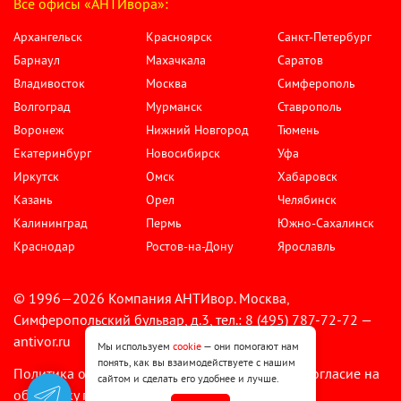
Все офисы «АНТИвора»:
Архангельск
Красноярск
Санкт-Петербург
Барнаул
Махачкала
Саратов
Владивосток
Москва
Симферополь
Волгоград
Мурманск
Ставрополь
Воронеж
Нижний Новгород
Тюмень
Екатеринбург
Новосибирск
Уфа
Иркутск
Омск
Хабаровск
Казань
Орел
Челябинск
Калининград
Пермь
Южно-Сахалинск
Краснодар
Ростов-на-Дону
Ярославль
© 1996—2026 Компания АНТИвор. Москва,
Симферопольский бульвар, д.3, тел.: 8 (495) 787-72-72 —
antivor.ru
Мы используем
cookie
— они помогают нам
понять, как вы взаимодействуете с нашим
Политика обработки персональных данных
Согласие на
•
сайтом и сделать его удобнее и лучше.
обработку персональных данных