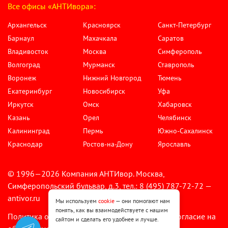
Все офисы «АНТИвора»:
Архангельск
Красноярск
Санкт-Петербург
Барнаул
Махачкала
Саратов
Владивосток
Москва
Симферополь
Волгоград
Мурманск
Ставрополь
Воронеж
Нижний Новгород
Тюмень
Екатеринбург
Новосибирск
Уфа
Иркутск
Омск
Хабаровск
Казань
Орел
Челябинск
Калининград
Пермь
Южно-Сахалинск
Краснодар
Ростов-на-Дону
Ярославль
© 1996—2026 Компания АНТИвор. Москва,
Симферопольский бульвар, д.3, тел.: 8 (495) 787-72-72 —
antivor.ru
Мы используем
cookie
— они помогают нам
понять, как вы взаимодействуете с нашим
Политика обработки персональных данных
Согласие на
•
сайтом и сделать его удобнее и лучше.