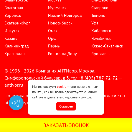
Владивосток
Москва
Симферополь
Волгоград
Мурманск
Ставрополь
Воронеж
Нижний Новгород
Тюмень
Екатеринбург
Новосибирск
Уфа
Иркутск
Омск
Хабаровск
Казань
Орел
Челябинск
Калининград
Пермь
Южно-Сахалинск
Краснодар
Ростов-на-Дону
Ярославль
© 1996—2026 Компания АНТИвор. Москва,
Симферопольский бульвар, д.3, тел.: 8 (495) 787-72-72 —
antivor.ru
Мы используем
cookie
— они помогают нам
понять, как вы взаимодействуете с нашим
Политика обработки персональных данных
Согласие на
•
сайтом и сделать его удобнее и лучше.
обработку персональных данных
Cогласен
ЗАКАЗАТЬ ЗВОНОК