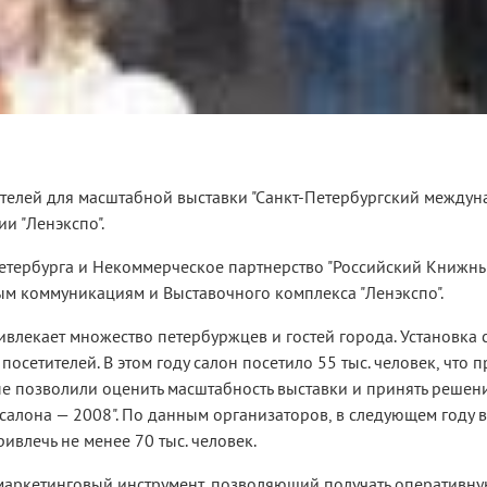
телей для масштабной выставки "Санкт-Петербургский между
и "Ленэкспо".
етербурга и Некоммерческое партнерство "Российский Книжны
ым коммуникациям и Выставочного комплекса "Ленэкспо".
влекает множество петербуржцев и гостей города. Установка 
осетителей. В этом году салон посетило 55 тыс. человек, что 
е позволили оценить масштабность выставки и принять решен
лона — 2008". По данным организаторов, в следующем году в
ивлечь не менее 70 тыс. человек.
маркетинговый инструмент, позволяющий получать оперативн