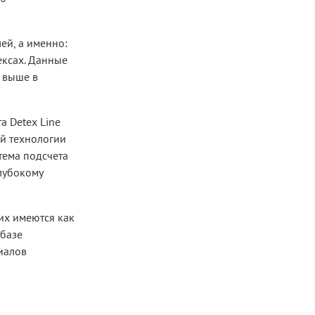
ей, а именно:
ексах. Данные
ь выше в
 Detex Line
й технологии
тема подсчета
лубокому
их имеются как
 базе
иалов