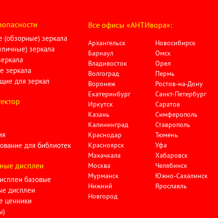
зопасности
Все офисы «АНТИвора»:
 (обзорные) зеркала
Архангельск
Новосибирск
личные) зеркала
Барнаул
Омск
зеркала
Владивосток
Орел
е зеркала
Волгоград
Пермь
щие для зеркал
Воронеж
Ростов-на-Дону
Екатеринбург
Санкт-Петербург
ектор
Иркутск
Саратов
Казань
Симферополь
Калининград
Ставрополь
ия
Краснодар
Тюмень
ование для библиотек
Красноярск
Уфа
Махачкала
Хабаровск
ные дисплеи
Москва
Челябинск
Мурманск
Южно-Сахалинск
исплеи базовые
Нижний
Ярославль
ые дисплеи
Новгород
е ценники
ы)