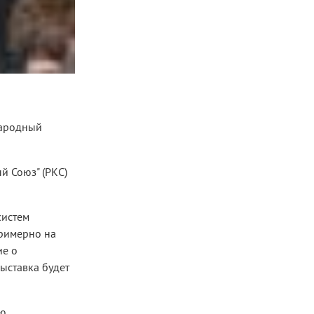
народный
й Союз" (РКС)
систем
примерно на
ие о
ыставка будет
ую