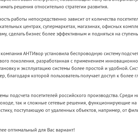
мать решения относительно стратегии развития.
сть работы непосредственно зависит от количества посетител
кательных центрах, супермаркетах, магазинах, офисных компл
му, сделать бизнес более эффективным и подняться на ступен
компания АНТИвор установила беспроводную систему подсчета
ового поколения, разработанная с применением инновационно
тановку и эксплуатацию системы более простой и удобной. Сис
, благодаря которой пользователь получает доступ к более г
темы подсчета посетителей российского производства. Среди н
оходе, так и сложные сетевые решения, функционирующие на
стику, поступающую от удаленных объектов, например, от фил
ее оптимальный для Вас вариант!