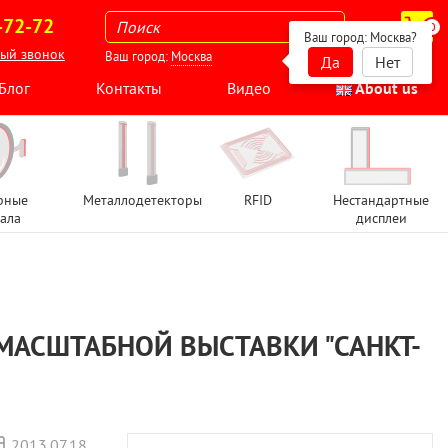
-72-72
0
Ваш город:
Москва
?
ный звонок
Ваш город:
Москва
Да
Нет
Блог
Контакты
Видео
About us
рные
Металлодетекторы
RFID
Нестандартные
ала
дисплеи
МАСШТАБНОЙ ВЫСТАВКИ "САНКТ-
2013.07.18