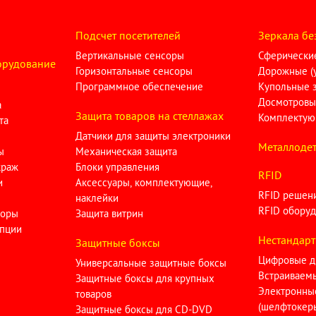
Подсчет посетителей
Зеркала бе
Вертикальные сенсоры
Сферические
орудование
Горизонтальные сенсоры
Дорожные (у
Программное обеспечение
Купольные 
Досмотровы
а
Защита товаров на стеллажах
Комплектую
та
Датчики для защиты электроники
Металлодет
ы
Механическая защита
краж
Блоки управления
RFID
и
Аксессуары, комплектующие,
RFID решен
наклейки
RFID оборуд
торы
Защита витрин
опции
Нестандарт
Защитные боксы
Цифровые д
Универсальные защитные боксы
Встраиваем
Защитные боксы для крупных
Электронны
товаров
(шелфтокер
Защитные боксы для CD-DVD