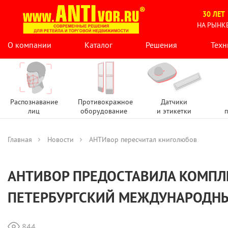
30 ЛЕТ
НА РЫНК
О компании
Каталог
Решения
Техн
Распознавание
Противокражное
Датчики
лиц
оборудование
и этикетки
п
Главная
Новости
АНТИвор пересчитал книголюбов
АНТИВОР ПРЕДОСТАВИЛА КОМПЛЕ
ПЕТЕРБУРГСКИЙ МЕЖДУНАРОДНЫ
844