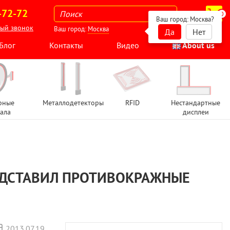
-72-72
0
Ваш город:
Москва
?
ный звонок
Ваш город:
Москва
Да
Нет
Блог
Контакты
Видео
About us
рные
Металлодетекторы
RFID
Нестандартные
ала
дисплеи
РЕДСТАВИЛ ПРОТИВОКРАЖНЫЕ
2013.07.19