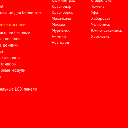
Калининград
Ставрополь
ия
Краснодар
Тюмень
ование для библиотек
Красноярск
Уфа
Махачкала
Хабаровск
ные дисплеи
Москва
Челябинск
Мурманск
Южно-Сахалинск
исплеи базовые
Нижний
Ярославль
ые дисплеи
Новгород
е ценники
ы)
ые дисплеи
тендеры
ерные модули
ы
альные LCD-панели
и