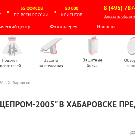
8 (495) 787
35 ОФИСОВ
80 000
Е
ПО ВСЕЙ РОССИИ
КЛИЕНТОВ
Заказать обрат
ический центр
Фотогалерея
Новости
Защитные
Подсчет
Защита
Обзо
боксы
осетителей
на стеллажах
зерк
" в Хабаровске
ИЩЕПРОМ-2005" В ХАБАРОВСКЕ П