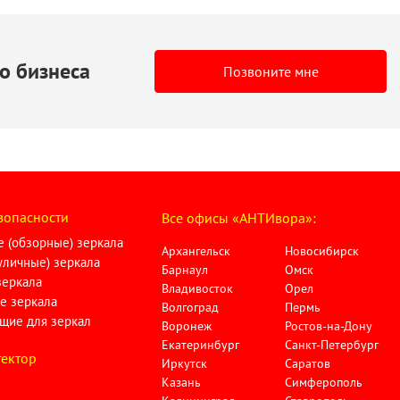
о бизнеса
Позвоните мне
зопасности
Все офисы «АНТИвора»:
 (обзорные) зеркала
Архангельск
Новосибирск
личные) зеркала
Барнаул
Омск
зеркала
Владивосток
Орел
е зеркала
Волгоград
Пермь
щие для зеркал
Воронеж
Ростов-на-Дону
Екатеринбург
Санкт-Петербург
ектор
Иркутск
Саратов
Казань
Симферополь