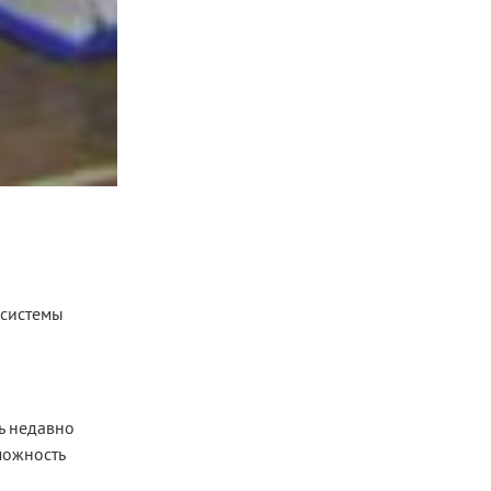
 системы
дь недавно
можность