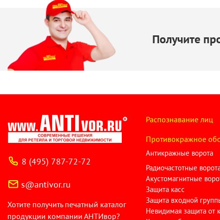
Получите пр
Распознавание лиц
Противокражное об
Антикражные ворота
8 (495) 787-72-72
Радиочастотные ворот
Акустомагнитные воро
s@antivor.ru
Защита касс
Защита входной групп
Хотите получить печатный каталог
Невидимая защита от 
продукции компании АНТИвор?