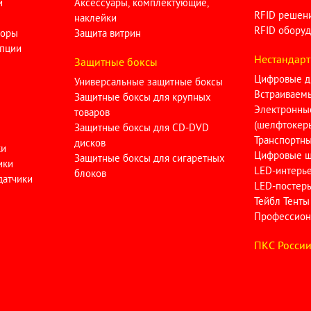
и
Аксессуары, комплектующие,
RFID решен
наклейки
RFID оборуд
торы
Защита витрин
опции
Нестандарт
Защитные боксы
Цифровые д
Универсальные защитные боксы
Встраиваем
Защитные боксы для крупных
Электронны
товаров
(шелфтокер
Защитные боксы для CD-DVD
Транспортн
дисков
ки
Цифровые ш
Защитные боксы для сигаретных
ики
LED-интерь
блоков
датчики
LED-постер
Тейбл Тенты
Профессион
ПКC Росси