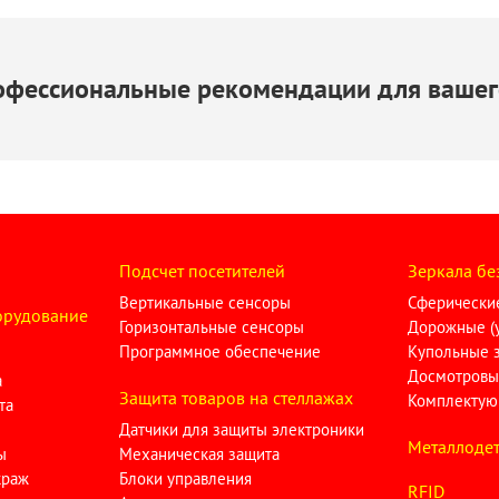
офессиональные рекомендации для вашег
Подсчет посетителей
Зеркала бе
Вертикальные сенсоры
Сферические
орудование
Горизонтальные сенсоры
Дорожные (у
Программное обеспечение
Купольные 
Досмотровы
а
Защита товаров на стеллажах
Комплектую
та
Датчики для защиты электроники
Металлодет
ы
Механическая защита
краж
Блоки управления
RFID