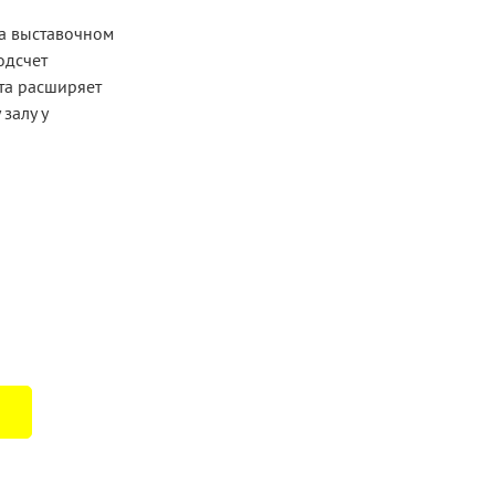
на выставочном
одсчет
та расширяет
залу у