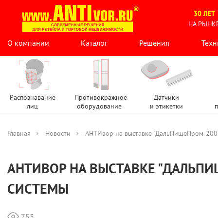
30 ЛЕТ
НА РЫНК
О компании
Каталог
Решения
Техн
Распознавание
Противокражное
Датчики
лиц
оборудование
и этикетки
п
Главная
Новости
АНТИвор на выставке "ДальПищеПром-2005
АНТИВОР НА ВЫСТАВКЕ "ДАЛЬП
СИСТЕМЫ
753